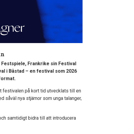
an
Festspiele, Frankrike sin Festival
ival i Båstad – en festival som 2026
format.
 festivalen på kort tid utvecklats till en
ed såväl nya stjärnor som unga talanger,
h samtidigt bidra till att introducera