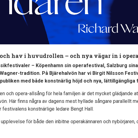
ch hav i huvudrollen – och nya vägar in i oper
sikfestivaler – Köpenhamn sin operafestival, Salzburg sina 
 Wagner-
tradition. På Bjärehalvön har vi Birgit Nilsson Fest
 publiken med både konstnärlig höjd och nya, lättillgängliga 
öten och opera-allsång
för hela familjen är det mycket glädjande att
lvön.
Här finns några av dagens mest hyllade sångare parallellt m
er festivalens konstnärlige ledare Bengt Hall.
 upplevelse för både den inbitne operakännaren och nybörjaren, oc