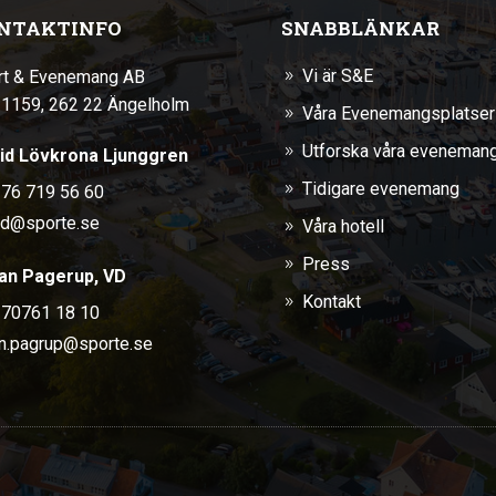
NTAKTINFO
SNABBLÄNKAR
Vi är S&E
rt & Evenemang AB
9
 1159, 262 22 Ängelholm
Våra Evenemangsplatser
9
Utforska våra eveneman
9
rid Lövkrona Ljunggren
Tidigare evenemang
 76 719 56 60
9
id@sporte.se
Våra hotell
9
Press
9
an Pagerup, VD
Kontakt
9
 70761 18 10
an.pagrup@sporte.se