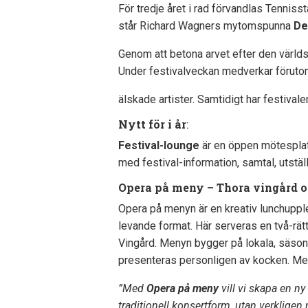
För tredje året i rad förvandlas Tenniss
står Richard Wagners mytomspunna
De
Genom att betona arvet efter den värld
Under festivalveckan medverkar förutom
älskade artister. Samtidigt har festivalen
Nytt för i år
:
Festival-lounge
är en öppen mötesplat
med festival-information, samtal, utstäl
Opera på meny – Thora vingård 
Opera på menyn är en kreativ lunchuppl
levande format. Här serveras en två-rät
Vingård. Menyn bygger på lokala, säson
presenteras personligen av kocken. Mel
”Med
Opera på meny
vill vi skapa en n
traditionell konsertform, utan verkligen