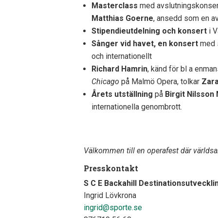
Masterclass
med avslutningskonser
Matthias Goerne
, ansedd som en av
Stipendieutdelning och konsert
i 
Sånger vid havet, en konsert
med s
och internationellt
Richard Hamrin
, känd för bl a enma
Chicago
på Malmö Opera, tolkar
Zar
Årets utställning
på
Birgit Nilsso
internationella genombrott.
Välkommen till en operafest där världsa
Presskontakt
S C E Backahill Destinationsutveckli
Ingrid Lövkrona
ingrid@sporte.se