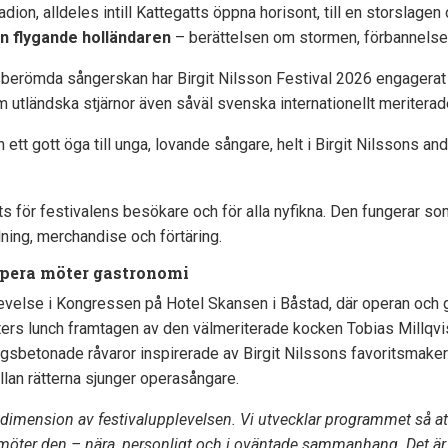
tadion, alldeles intill Kattegatts öppna horisont, till en storslag
n flygande holländaren
– berättelsen om stormen, förbannelse
sberömda sångerskan har Birgit Nilsson Festival 2026 engagerat
 utländska stjärnor även såväl svenska internationellt meritera
 ett gott öga till unga, lovande sångare, helt i Birgit Nilssons and
s för festivalens besökare och för alla nyfikna. Den fungerar s
lning, merchandise och förtäring.
opera möter gastronomi
evelse i Kongressen på Hotel Skansen i Båstad, där operan och g
ters lunch framtagen av den välmeriterade kocken Tobias Millqvis
gsbetonade råvaror inspirerade av Birgit Nilssons favoritsmaker 
lan rätterna sjunger operasångare.
y dimension av festivalupplevelsen. Vi utvecklar programmet så att 
 möter den – nära, personligt och i oväntade sammanhang. Det är e