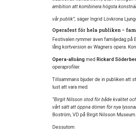
ambition att kombinera högsta konstnärl
vår publik”,
säger Ingrid Lövkrona Ljung
Operafest för hela publiken − fam
Festivalen rymmer även familjedag på 
lång kortversion av Wagners opera. Kon
Opera-allsång
med
Rickard Söderbe
operaprofiler.
Tillsammans bjuder de in publiken att 
lust att vara med.
”Birgit Nilsson stod för både kvalitet oc
vårt sätt att öppna dörren för nya lyssn
Boström, VD på Birgit Nilsson Museum.
Dessutom: