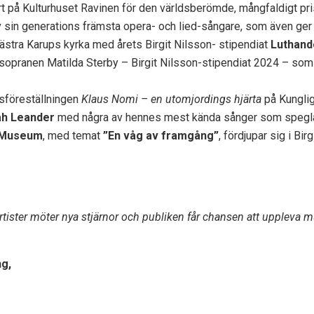
t på Kulturhuset Ravinen för den världsberömde, mångfaldigt p
 sin generations främsta opera- och lied-sångare, som även ger
Västra Karups kyrka med årets Birgit Nilsson- stipendiat
Luthand
opranen Matilda Sterby – Birgit Nilsson-stipendiat 2024 – som 
nsföreställningen
Klaus Nomi – en utomjordings hjärta
på Kunglig
ah Leander
med några av hennes mest kända sånger som speglar
n Museum
, med temat
”En våg av framgång”
, fördjupar sig i Bi
rtister möter nya stjärnor och publiken får chansen att uppleva m
ng,