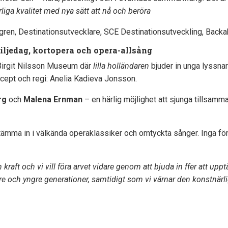
iga kvalitet med nya sätt att nå och beröra
gren, Destinationsutvecklare, SCE Destinationsutveckling, Backah
iljedag, kortopera och opera-allsång
Birgit Nilsson Museum där
lilla holländaren
bjuder in unga lyssnar
cept och regi: Anelia Kadieva Jonsson.
rg
och
Malena Ernman
– en härlig möjlighet att sjunga tillsa
stämma in i välkända operaklassiker och omtyckta sånger. Inga f
h kraft och vi vill föra arvet vidare genom att bjuda in ffer att u
are och yngre generationer, samtidigt som vi värnar den konstnärli