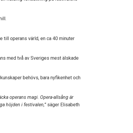
ill.
e till operans värld, en ca 40 minuter
mmans med två av Sveriges mest älskade
örkunskaper behövs, bara nyfikenhet och
pptäcka operans magi. Opera-allsång är
ga höjden i festivalen,”
säger Elisabeth