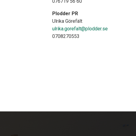
076719 56 60
Plodder PR
Ulrika Görefält
ulrika.gorefalt@plodder.se
0708270553