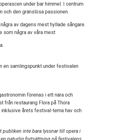
en operascen under bar himmel. I centrum
n och den gränslösa passionen.
 några av dagens mest hyllade sångare.
de som några av våra mest
a.
om en samlingspunkt under festivalen
astronomin förenas i ett nära och
t från restaurang Flora på Thora
inklusive årets festival-tema hav och
publiken inte bara lyssnar till opera i
n naturlig fortsättning på festivalens