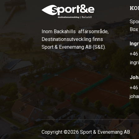
KO
Spo
Box
Inom Backahills affärsområde,
Destinationsutveckling finns
Ing
Sport & Evenemang AB (S&E).
+46
ingr
Joh
+46
joh
Copyright ©2026 Sport & Evenemang AB