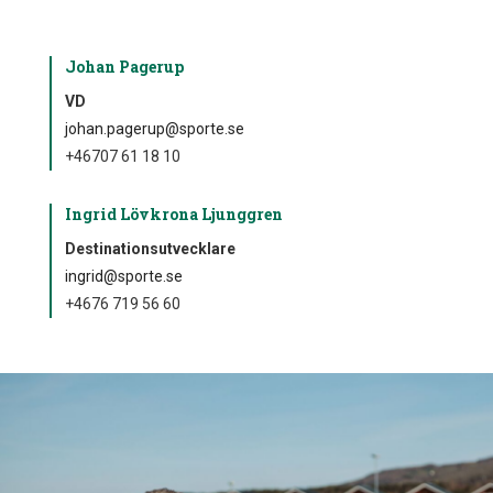
Johan Pagerup
VD
johan.pagerup@sporte.se
+46707 61 18 10
Ingrid Lövkrona Ljunggren
Destinationsutvecklare
ingrid@sporte.se
+4676 719 56 60