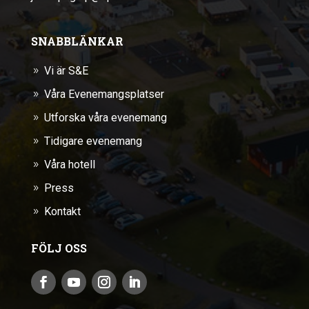
SNABBLÄNKAR
Vi är S&E
9
Våra Evenemangsplatser
9
Utforska våra evenemang
9
Tidigare evenemang
9
Våra hotell
9
Press
9
Kontakt
9
FÖLJ OSS