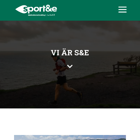
VI ÄR S&E
