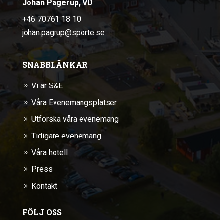
Johan Pagerup, VD
+46 70761 18 10
johan.pagrup@sporte.se
SNABBLÄNKAR
Vi är S&E
9
Våra Evenemangsplatser
9
Utforska våra evenemang
9
Tidigare evenemang
9
Våra hotell
9
Press
9
Kontakt
9
FÖLJ OSS